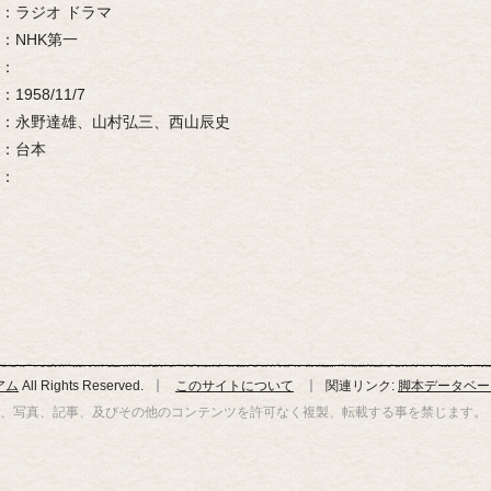
ラジオ ドラマ
NHK第一
1958/11/7
永野達雄、山村弘三、西山辰史
台本
アム
All Rights Reserved.
このサイトについて
関連リンク:
脚本データベー
、写真、記事、及びその他のコンテンツを許可なく複製、転載する事を禁じます。