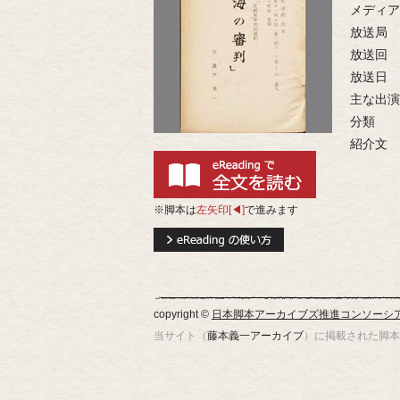
メディア
放送局
放送回
放送日
主な出演
分類
紹介文
※脚本は
左矢印[◀]
で進みます
copyright ©
日本脚本アーカイブズ推進コンソーシ
当サイト（
藤本義一アーカイブ
）に掲載された脚本