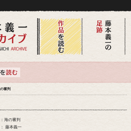
の審判
海の審判
藤本義一